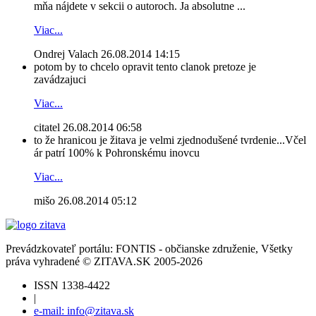
mňa nájdete v sekcii o autoroch. Ja absolutne ...
Viac...
Ondrej Valach
26.08.2014 14:15
potom by to chcelo opravit tento clanok pretoze je
zavádzajuci
Viac...
citatel
26.08.2014 06:58
to že hranicou je žitava je velmi zjednodušené tvrdenie...Včel
ár patrí 100% k Pohronskému inovcu
Viac...
mišo
26.08.2014 05:12
Prevádzkovateľ portálu: FONTIS - občianske združenie, Všetky
práva vyhradené © ZITAVA.SK 2005-2026
ISSN 1338-4422
|
e-mail: info@zitava.sk