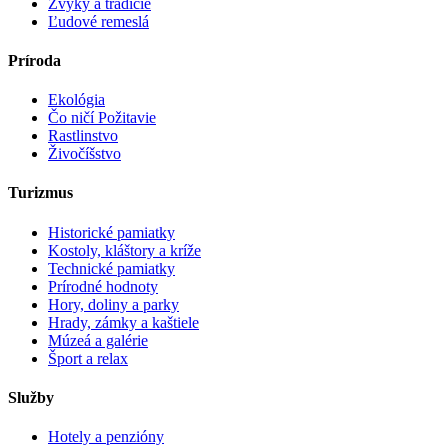
Zvyky a tradície
Ľudové remeslá
Príroda
Ekológia
Čo ničí Požitavie
Rastlinstvo
Živočíšstvo
Turizmus
Historické pamiatky
Kostoly, kláštory a kríže
Technické pamiatky
Prírodné hodnoty
Hory, doliny a parky
Hrady, zámky a kaštiele
Múzeá a galérie
Šport a relax
Služby
Hotely a penzióny