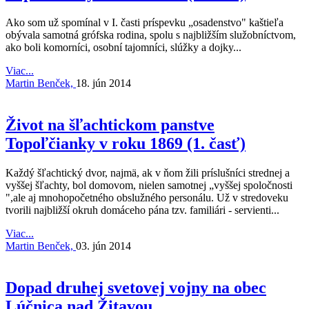
Ako som už spomínal v I. časti príspevku „osadenstvo" kaštieľa
obývala samotná grófska rodina, spolu s najbližším služobníctvom,
ako boli komorníci, osobní tajomníci, slúžky a dojky...
Viac...
Martin Benček,
18. jún 2014
Život na šľachtickom panstve
Topoľčianky v roku 1869 (1. časť)
Každý šľachtický dvor, najmä, ak v ňom žili príslušníci strednej a
vyššej šľachty, bol domovom, nielen samotnej „vyššej spoločnosti
",ale aj mnohopočetného obslužného personálu. Už v stredoveku
tvorili najbližší okruh domáceho pána tzv. familiári - servienti...
Viac...
Martin Benček,
03. jún 2014
Dopad druhej svetovej vojny na obec
Lúčnica nad Žitavou