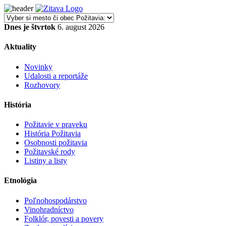
Dnes je štvrtok
6. august 2026
Aktuality
Novinky
Udalosti a reportáže
Rozhovory
História
Požitavie v praveku
História Požitavia
Osobnosti požitavia
Požitavské rody
Listiny a listy
Etnológia
Poľnohospodárstvo
Vinohradníctvo
Folklór, povesti a povery