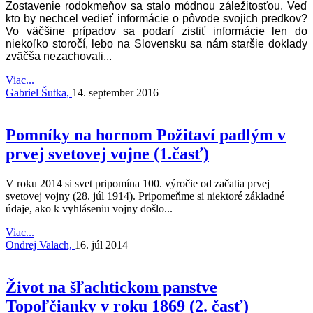
Zostavenie rodokmeňov sa stalo módnou záležitosťou. Veď
kto by nechcel vedieť informácie o pôvode svojich predkov?
Vo väčšine prípadov sa podarí zistiť informácie len do
niekoľko storočí, lebo na Slovensku sa nám staršie doklady
zväčša nezachovali...
Viac...
Gabriel Šutka,
14. september 2016
Pomníky na hornom Požitaví padlým v
prvej svetovej vojne (1.časť)
V roku 2014 si svet pripomína 100. výročie od začatia prvej
svetovej vojny (28. júl 1914). Pripomeňme si niektoré základné
údaje, ako k vyhláseniu vojny došlo...
Viac...
Ondrej Valach,
16. júl 2014
Život na šľachtickom panstve
Topoľčianky v roku 1869 (2. časť)