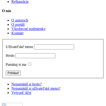
Reštaurácie
O nás
O autoroch
O portáli
Všeobecné podmienky
Kontakt
Užívateľské meno
Heslo
Pamätaj si ma
Nepamätáš si heslo?
Nepamätáš si užívateľské meno?
Vytvoriť účet