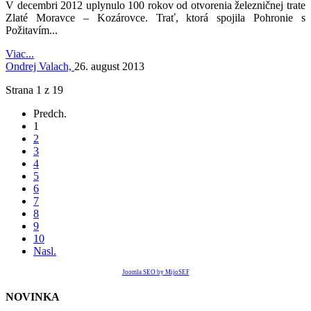
V decembri 2012 uplynulo 100 rokov od otvorenia železničnej trate
Zlaté Moravce – Kozárovce. Trať, ktorá spojila Pohronie s
Požitavím...
Viac...
Ondrej Valach,
26. august 2013
Strana 1 z 19
Predch.
1
2
3
4
5
6
7
8
9
10
Nasl.
Joomla SEO by MijoSEF
NOVINKA