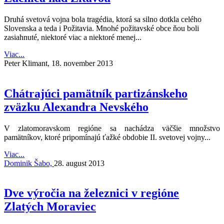
Druhá svetová vojna bola tragédia, ktorá sa silno dotkla celého
Slovenska a teda i Požitavia. Mnohé požitavské obce ňou boli
zasiahnuté, niektoré viac a niektoré menej...
Viac...
Peter Klimant,
18. november 2013
Chátrajúci pamätník partizánskeho
zväzku Alexandra Nevského
V zlatomoravskom regióne sa nachádza väčšie množstvo
pamätníkov, ktoré pripomínajú ťažké obdobie II. svetovej vojny...
Viac...
Dominik Šabo,
28. august 2013
Dve výročia na železnici v regióne
Zlatých Moraviec