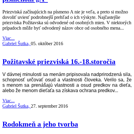
Priezviská začínajúcich na písmeno A nie je veľa, a preto si možno
dovoliť uviesť podrobnejší prehľad o ich výskyte. Najčastejšie
priezviska Požitavska sú odvodené od osobných mien. V niektorých
prípadoch môže byť odvodený názov obce od osobného mena...
Viac...
Gabriel Šutka,
05. október 2016
Požitavské priezviská 16.-18.storočia
V dávnej minulosti sa menám pripisovala nadprirodzená sila,
schopnosť určovať osud a vlastnosti človeka. Verilo sa, že
s menom sa prenášajú vlastnosti a osud predkov na dieťa,
alebo že menom dieťaťa sa získava ochrana predkov...
Viac...
Gabriel Šutka,
27. september 2016
Rodokmeň a jeho tvorba