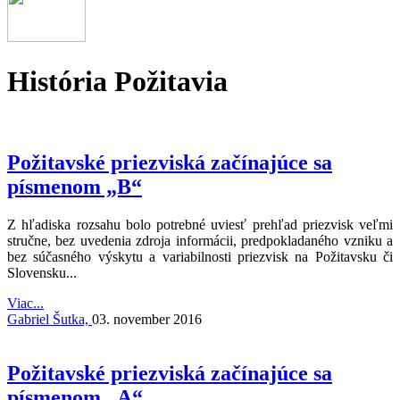
História Požitavia
Požitavské priezviská začínajúce sa
písmenom „B“
Z hľadiska rozsahu bolo potrebné uviesť prehľad priezvisk veľmi
stručne, bez uvedenia zdroja informácii, predpokladaného vzniku a
bez súčasného výskytu a variabilnosti priezvisk na Požitavsku či
Slovensku...
Viac...
Gabriel Šutka,
03. november 2016
Požitavské priezviská začínajúce sa
písmenom „A“