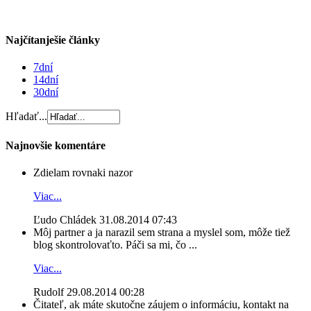
Najčítanješie články
7dní
14dní
30dní
Hľadať...
Najnovšie komentáre
Zdielam rovnaki nazor
Viac...
Ľudo Chládek
31.08.2014 07:43
Môj partner a ja narazil sem strana a myslel som, môže tiež
blog skontrolovaťto. Páči sa mi, čo ...
Viac...
Rudolf
29.08.2014 00:28
Čitateľ, ak máte skutočne záujem o informáciu, kontakt na