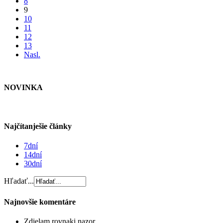
8
9
10
11
12
13
Nasl.
NOVINKA
Najčítanješie články
7dní
14dní
30dní
Hľadať...
Najnovšie komentáre
Zdielam rovnaki nazor