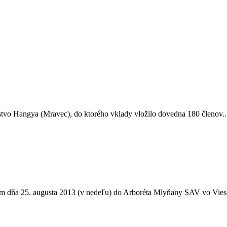
stvo Hangya (Mravec), do ktorého vklady vložilo dovedna 180 členov..
m dňa 25. augusta 2013 (v nedeľu) do Arboréta Mlyňany SAV vo Viesk