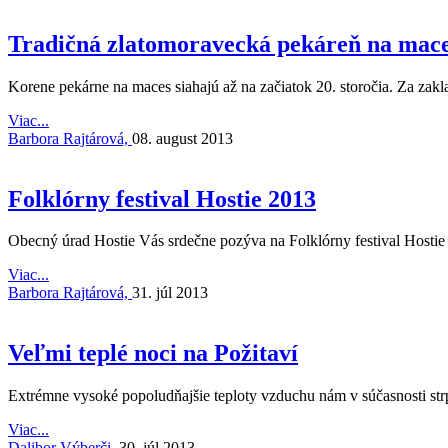
Tradičná zlatomoravecká pekáreň na mac
Korene pekárne na maces siahajú až na začiatok 20. storočia. Za zak
Viac...
Barbora Rajtárová,
08. august 2013
Folklórny festival Hostie 2013
Obecný úrad Hostie Vás srdečne pozýva na Folklórny festival Hostie 
Viac...
Barbora Rajtárová,
31. júl 2013
Veľmi teplé noci na Požitaví
Extrémne vysoké popoludňajšie teploty vzduchu nám v súčasnosti strpč
Viac...
Dalibor Výberči,
30. júl 2013