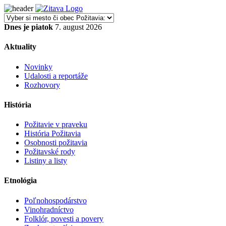
Dnes je piatok
7. august 2026
Aktuality
Novinky
Udalosti a reportáže
Rozhovory
História
Požitavie v praveku
História Požitavia
Osobnosti požitavia
Požitavské rody
Listiny a listy
Etnológia
Poľnohospodárstvo
Vinohradníctvo
Folklór, povesti a povery