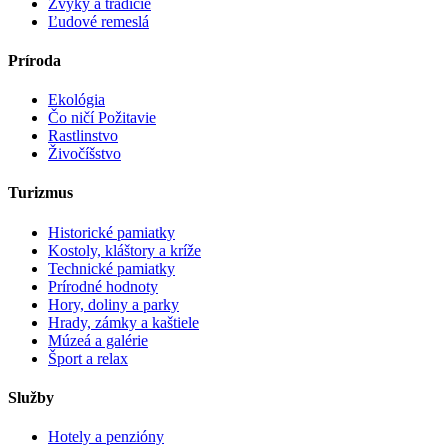
Zvyky a tradície
Ľudové remeslá
Príroda
Ekológia
Čo ničí Požitavie
Rastlinstvo
Živočíšstvo
Turizmus
Historické pamiatky
Kostoly, kláštory a kríže
Technické pamiatky
Prírodné hodnoty
Hory, doliny a parky
Hrady, zámky a kaštiele
Múzeá a galérie
Šport a relax
Služby
Hotely a penzióny