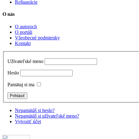
Reštaurácie
O nás
O autoroch
O portáli
Všeobecné podmienky
Kontakt
Užívateľské meno
Heslo
Pamätaj si ma
Nepamätáš si heslo?
Nepamätáš si užívateľské meno?
Vytvoriť účet