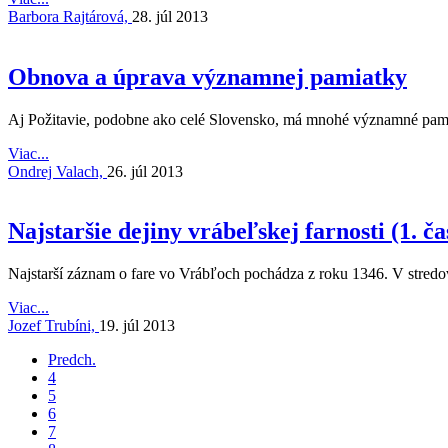
Barbora Rajtárová,
28. júl 2013
Obnova a úprava významnej pamiatky
Aj Požitavie, podobne ako celé Slovensko, má mnohé významné pamiat
Viac...
Ondrej Valach,
26. júl 2013
Najstaršie dejiny vrábeľskej farnosti (1. ča
Najstarší záznam o fare vo Vrábľoch pochádza z roku 1346. V stred
Viac...
Jozef Trubíni,
19. júl 2013
Predch.
4
5
6
7