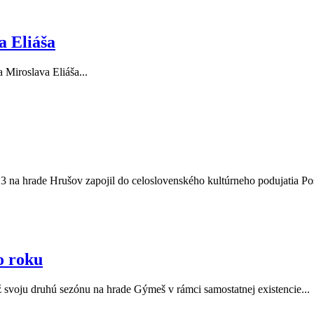
a Eliáša
Miroslava Eliáša...
3 na hrade Hrušov zapojil do celoslovenského kultúrneho podujatia Pos
o roku
 svoju druhú sezónu na hrade Gýmeš v rámci samostatnej existencie...