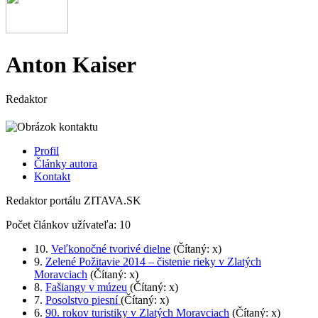
Anton Kaiser
Redaktor
Profil
Články autora
Kontakt
Redaktor portálu ZITAVA.SK
Počet článkov užívateľa: 10
10.
Veľkonočné tvorivé dielne
(Čítaný: x)
9.
Zelené Požitavie 2014 – čistenie rieky v Zlatých
Moravciach
(Čítaný: x)
8.
Fašiangy v múzeu
(Čítaný: x)
7.
Posolstvo piesní
(Čítaný: x)
6.
90. rokov turistiky v Zlatých Moravciach
(Čítaný: x)