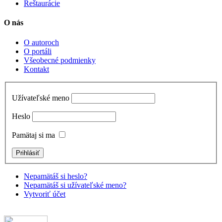
Reštaurácie
O nás
O autoroch
O portáli
Všeobecné podmienky
Kontakt
Užívateľské meno
Heslo
Pamätaj si ma
Nepamätáš si heslo?
Nepamätáš si užívateľské meno?
Vytvoriť účet