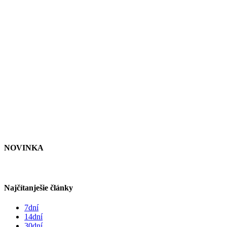
NOVINKA
Najčítanješie články
7dní
14dní
30dní