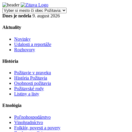
Dnes je nedela
9. august 2026
Aktuality
Novinky
Udalosti a reportáže
Rozhovory
História
Požitavie v praveku
História Požitavia
Osobnosti požitavia
Požitavské rody
Listiny a listy
Etnológia
Poľnohospodárstvo
Vinohradníctvo
Folklór, povesti a povery