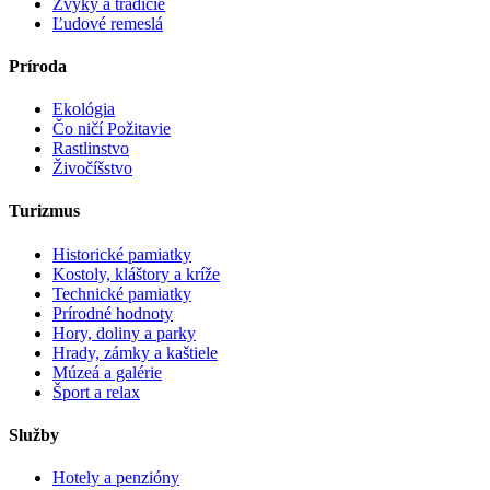
Zvyky a tradície
Ľudové remeslá
Príroda
Ekológia
Čo ničí Požitavie
Rastlinstvo
Živočíšstvo
Turizmus
Historické pamiatky
Kostoly, kláštory a kríže
Technické pamiatky
Prírodné hodnoty
Hory, doliny a parky
Hrady, zámky a kaštiele
Múzeá a galérie
Šport a relax
Služby
Hotely a penzióny