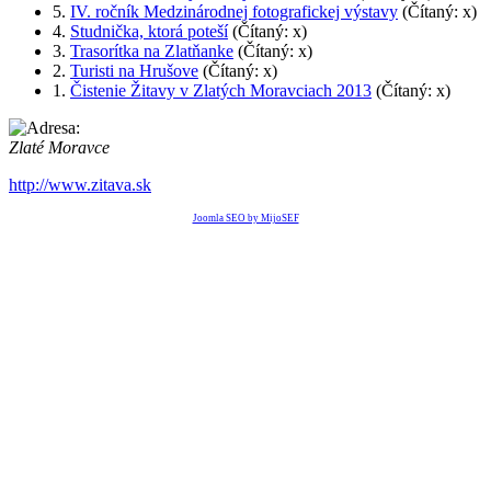
5.
IV. ročník Medzinárodnej fotografickej výstavy
(Čítaný: x)
4.
Studnička, ktorá poteší
(Čítaný: x)
3.
Trasorítka na Zlatňanke
(Čítaný: x)
2.
Turisti na Hrušove
(Čítaný: x)
1.
Čistenie Žitavy v Zlatých Moravciach 2013
(Čítaný: x)
Zlaté Moravce
http://www.zitava.sk
Joomla SEO by MijoSEF