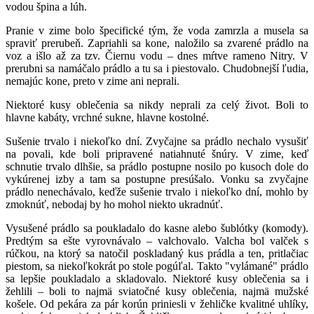
vodou špina a lúh.
Pranie v zime bolo špecifické tým, že voda zamrzla a musela sa
spraviť prerubeň. Zapriahli sa kone, naložilo sa zvarené prádlo na
voz a išlo až za tzv. Čiernu vodu – dnes mŕtve rameno Nitry. V
prerubni sa namáčalo prádlo a tu sa i piestovalo. Chudobnejší ľudia,
nemajúc kone, preto v zime ani neprali.
Niektoré kusy oblečenia sa nikdy neprali za celý život. Boli to
hlavne kabáty, vrchné sukne, hlavne kostolné.
Sušenie trvalo i niekoľko dní. Zvyčajne sa prádlo nechalo vysušiť
na povali, kde boli pripravené natiahnuté šnúry. V zime, keď
schnutie trvalo dlhšie, sa prádlo postupne nosilo po kusoch dole do
vykúrenej izby a tam sa postupne presúšalo. Vonku sa zvyčajne
prádlo nenechávalo, keďže sušenie trvalo i niekoľko dní, mohlo by
zmoknúť, nebodaj by ho mohol niekto ukradnúť.
Vysušené prádlo sa poukladalo do kasne alebo šublótky (komody).
Predtým sa ešte vyrovnávalo – valchovalo. Valcha bol valček s
rúčkou, na ktorý sa natočil poskladaný kus prádla a ten, pritlačiac
piestom, sa niekoľkokrát po stole pogúľal. Takto "vylámané" prádlo
sa lepšie poukladalo a skladovalo. Niektoré kusy oblečenia sa i
žehlili – boli to najmä sviatočné kusy oblečenia, najmä mužské
košele. Od pekára za pár korún priniesli v žehličke kvalitné uhlíky,