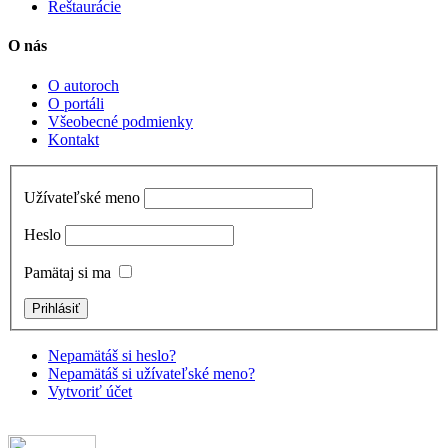
Reštaurácie
O nás
O autoroch
O portáli
Všeobecné podmienky
Kontakt
Užívateľské meno
Heslo
Pamätaj si ma
Nepamätáš si heslo?
Nepamätáš si užívateľské meno?
Vytvoriť účet