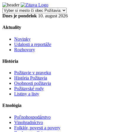
Dnes je pondelok
10. august 2026
Aktuality
Novinky
Udalosti a reportáže
Rozhovory
História
Požitavie v praveku
História Požitavia
Osobnosti požitavia
Požitavské rody
Listiny a listy
Etnológia
Poľnohospodárstvo
Vinohradníctvo
Folklór, povesti a povery