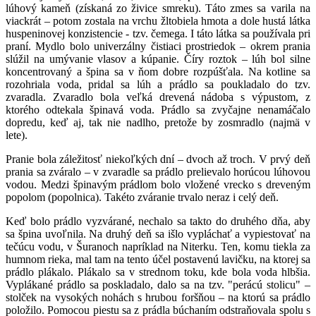
lúhový kameň (získaná zo živice smreku). Táto zmes sa varila na
viackrát – potom zostala na vrchu žltobiela hmota a dole hustá látka
huspeninovej konzistencie - tzv. čemega. I táto látka sa používala pri
praní. Mydlo bolo univerzálny čistiaci prostriedok – okrem prania
slúžil na umývanie vlasov a kúpanie. Číry roztok – lúh bol silne
koncentrovaný a špina sa v ňom dobre rozpúšťala. Na kotline sa
rozohriala voda, pridal sa lúh a prádlo sa poukladalo do tzv.
zvaradla. Zvaradlo bola veľká drevená nádoba s výpustom, z
ktorého odtekala špinavá voda. Prádlo sa zvyčajne nenamáčalo
dopredu, keď aj, tak nie nadlho, pretože by zosmradlo (najmä v
lete).
Pranie bola záležitosť niekoľkých dní – dvoch až troch. V prvý deň
prania sa zváralo – v zvaradle sa prádlo prelievalo horúcou lúhovou
vodou. Medzi špinavým prádlom bolo vložené vrecko s dreveným
popolom (popolnica). Takéto zváranie trvalo neraz i celý deň.
Keď bolo prádlo vyzvárané, nechalo sa takto do druhého dňa, aby
sa špina uvoľnila. Na druhý deň sa išlo vypláchať a vypiestovať na
tečúcu vodu, v Šuranoch napríklad na Niterku. Ten, komu tiekla za
humnom rieka, mal tam na tento účel postavenú lavičku, na ktorej sa
prádlo plákalo. Plákalo sa v strednom toku, kde bola voda hlbšia.
Vyplákané prádlo sa poskladalo, dalo sa na tzv. "perácú stolicu" –
stolček na vysokých nohách s hrubou foršňou – na ktorú sa prádlo
položilo. Pomocou piestu sa z prádla búchaním odstraňovala spolu s