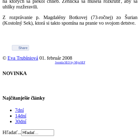
na ktorých sa piekol chlieb. Žehlička sa musela rozkrútiť, aby sa
uhlíky rozžeravili.
Z rozprávanie p. Magdalény Botkovej (73-ročnej) zo Šurian
(Kostolný Sek), ktorá si takto spomína na pranie vo svojom detstve.
Share
©
Eva Trubíniová
01. február 2008
Joomla SEO by MijoSEF
NOVINKA
Najčítanješie články
7dní
14dní
30dní
Hľadať...