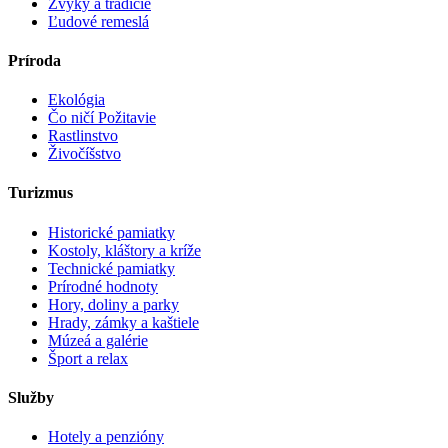
Zvyky a tradície
Ľudové remeslá
Príroda
Ekológia
Čo ničí Požitavie
Rastlinstvo
Živočíšstvo
Turizmus
Historické pamiatky
Kostoly, kláštory a kríže
Technické pamiatky
Prírodné hodnoty
Hory, doliny a parky
Hrady, zámky a kaštiele
Múzeá a galérie
Šport a relax
Služby
Hotely a penzióny