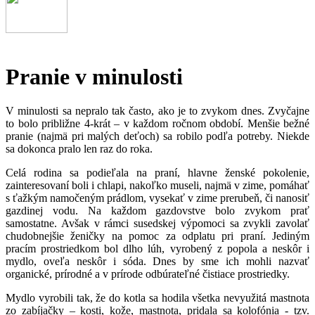
Pranie v minulosti
V minulosti sa nepralo tak často, ako je to zvykom dnes. Zvyčajne
to bolo približne 4-krát – v každom ročnom období. Menšie bežné
pranie (najmä pri malých deťoch) sa robilo podľa potreby. Niekde
sa dokonca pralo len raz do roka.
Celá rodina sa podieľala na praní, hlavne ženské pokolenie,
zainteresovaní boli i chlapi, nakoľko museli, najmä v zime, pomáhať
s ťažkým namočeným prádlom, vysekať v zime prerubeň, či nanosiť
gazdinej vodu. Na každom gazdovstve bolo zvykom prať
samostatne. Avšak v rámci susedskej výpomoci sa zvykli zavolať
chudobnejšie ženičky na pomoc za odplatu pri praní. Jediným
pracím prostriedkom bol dlho lúh, vyrobený z popola a neskôr i
mydlo, oveľa neskôr i sóda. Dnes by sme ich mohli nazvať
organické, prírodné a v prírode odbúrateľné čistiace prostriedky.
Mydlo vyrobili tak, že do kotla sa hodila všetka nevyužitá mastnota
zo zabíjačky – kosti, kože, mastnota, pridala sa kolofónia - tzv.