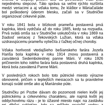
nejednému slepcovi. Táto správa sa veľmi rýchlo rozšírila
medzi veriacimi a aj vďaka tomu, že kláštor v Máriačaláde
bol poškodený úderom blesku, začali sa v Studničke
organizovať cirkevné púte.
V roku 1841 bola v blízkosti prameňa postavená prvá
kaplnka, ktorá vydržala až do roku 1885, kedy sa rozpadla.
Prvá svätá omša sa v Studničke uskutočnila v roku 1869 na
žiadosť veriacej z Tekovských Lužian, ktorá sa vďaka
uzdravujúcemu prameňu vyliečila z ťažkej očnej choroby.
Vďaka horlivosti vtedajšieho bešianskeho farára Jozefa
Hariša bola kaplnka v roku 1914 znovu postavená a
zasvätená Sedembolestnej panne Márii. V roku 1926
pričinením toho istého farára bola postavená druhá kaplnka,
ktorá bola zasvätená Panne Márii.
V posledných rokoch bolo toto pútnické miesto výrazne
obnovené, pričom v teplejších mesiacoch sa tu pravidelne
konajú sväté omše ako aj Mariánske púte.
Studničku pri Pozbe dávam do pozornosti nielen kvôli jej
pútnickému a cirkevnému charakteru, ale najmä kvôli jej
oddychovému rázu - je to úžasné miesto napr. na zastávku
pri dlhšej cyklotúre, kde sa môžete osviežiť vodou z