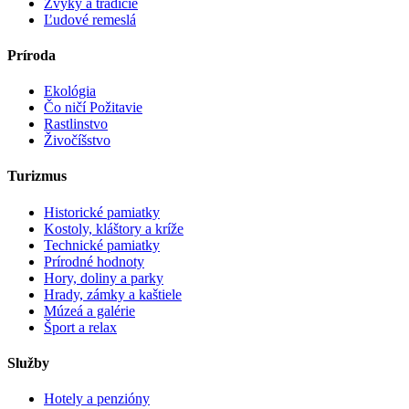
Zvyky a tradície
Ľudové remeslá
Príroda
Ekológia
Čo ničí Požitavie
Rastlinstvo
Živočíšstvo
Turizmus
Historické pamiatky
Kostoly, kláštory a kríže
Technické pamiatky
Prírodné hodnoty
Hory, doliny a parky
Hrady, zámky a kaštiele
Múzeá a galérie
Šport a relax
Služby
Hotely a penzióny