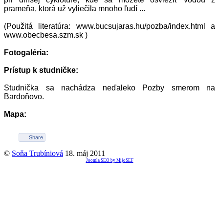
prameňa, ktorá už vyliečila mnoho ľudí ...
(Použitá literatúra: www.bucsujaras.hu/pozba/index.html a
www.obecbesa.szm.sk )
Fotogaléria:
Prístup k studničke:
Studnička sa nachádza neďaleko Pozby smerom na
Bardoňovo.
Mapa:
Share
©
Soňa Trubíniová
18. máj 2011
Joomla SEO by MijoSEF