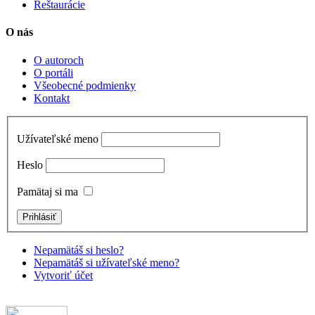
Reštaurácie
O nás
O autoroch
O portáli
Všeobecné podmienky
Kontakt
Užívateľské meno
Heslo
Pamätaj si ma
Nepamätáš si heslo?
Nepamätáš si užívateľské meno?
Vytvoriť účet