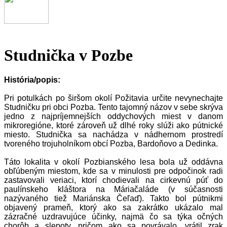
Studnička v Pozbe
História/popis:
Pri potulkách po širšom okolí Požitavia určite nevynechajte
Studničku pri obci Pozba. Tento tajomný názov v sebe skrýva
jedno z najpríjemnejších oddychových miest v danom
mikroregióne, ktoré zároveň už dlhé roky slúži ako pútnické
miesto. Studnička sa nachádza v nádhernom prostredí
tvoreného trojuholníkom obcí Pozba, Bardoňovo a Dedinka.
Táto lokalita v okolí Pozbianského lesa bola už oddávna
obľúbeným miestom, kde sa v minulosti pre odpočinok radi
zastavovali veriaci, ktorí chodievali na cirkevnú púť do
paulínskeho kláštora na Máriačaláde (v súčasnosti
nazývaného tiež Mariánska Čeľaď). Takto bol pútnikmi
objavený prameň, ktorý ako sa zakrátko ukázalo mal
zázračné uzdravujúce účinky, najmä čo sa týka očných
chorôb a slepoty, pričom ako sa povrávalo, vrátil zrak