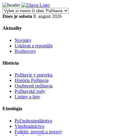
Dnes je sobota
8. august 2026
Aktuality
Novinky
Udalosti a reportáže
Rozhovory
História
Požitavie v praveku
História Požitavia
Osobnosti požitavia
Požitavské rody
Listiny a listy
Etnológia
Poľnohospodárstvo
Vinohradníctvo
Folklór, povesti a povery