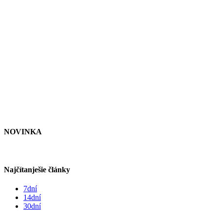
NOVINKA
Najčítanješie články
7dní
14dní
30dní