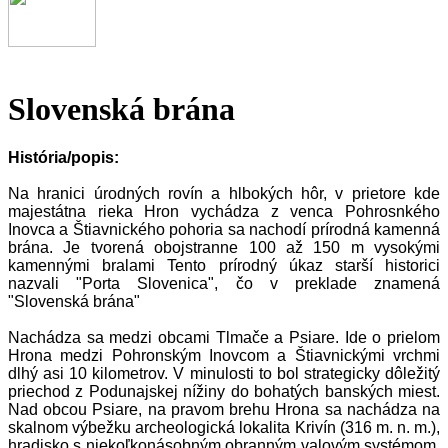
Slovenská brána
História/popis:
Na hranici úrodných rovín a hlbokých hôr, v prietore kde
majestátna rieka Hron vychádza z venca Pohrosnkého
Inovca a Štiavnického pohoria sa nachodí prírodná kamenná
brána. Je tvorená obojstranne 100 až 150 m vysokými
kamennými bralami Tento prírodný úkaz starší historici
nazvali "Porta Slovenica", čo v preklade znamená
"Slovenská brána"
Nachádza sa medzi obcami Tlmače a Psiare. Ide o prielom
Hrona medzi Pohronským Inovcom a Štiavnickými vrchmi
dlhý asi 10 kilometrov. V minulosti to bol strategicky dôležitý
priechod z Podunajskej nížiny do bohatých banských miest.
Nad obcou Psiare, na pravom brehu Hrona sa nachádza na
skalnom výbežku archeologická lokalita Krivín (316 m. n. m.),
hradisko s niekoľkonásobným obranným valovým systémom.