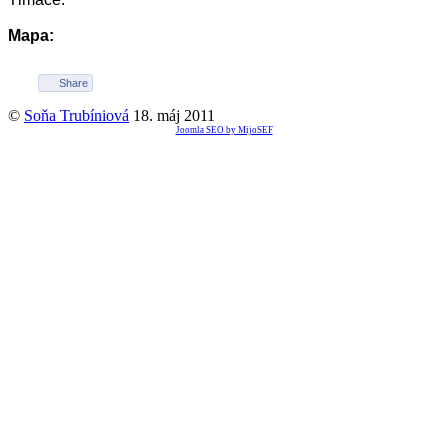
Mapa:
Share
©
Soňa Trubíniová
18. máj 2011
Joomla SEO by MijoSEF