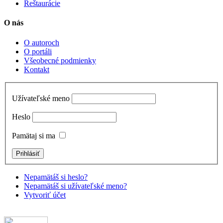
Reštaurácie
O nás
O autoroch
O portáli
Všeobecné podmienky
Kontakt
Užívateľské meno
Heslo
Pamätaj si ma
Nepamätáš si heslo?
Nepamätáš si užívateľské meno?
Vytvoriť účet