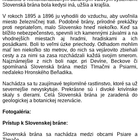
Slovenská brána bola kedysi iná, užšia a krajšia.
V rokoch 1895 a 1896 ju vyhodili do vzduchu, aby uvoľnila
miesto železničnej trati. Podobné brány, prírodné prekážky
proti nepriateľom, malo Slovensko hneď niekoľko. Keď sa
blížilo nebezpečenstvo, spevnili ich kamennými závalmi a na
vhodnejších miestach aj hradmi, hradiskami a ich
posádkami. Boli to veľmi úzke priechody. Odhadom mohlim
mať len niekoľko sto metrov, do nich sa vejárovito zbiehali
cesty a za nimi sa zasa rozchádzali každá svojim smerom.
Najznámejšie z nich boli napr. pri Devíne, Beckove či
spomínaná Slovenská brána medzi Tlmačmi a Psiarmi,
neďaleko Hronského Beňadika.
Nachádza sa tu zaujímavé teplomilné rastlinstvo, ktoré sa už
severnejšie nevyskytuje. Prekrásne sú i divoké krivínske
skaly s dierami. Celá Slovenská brána je zaradená do
geologickej a botanickej rezervácie.
Fotogaléria:
Prístup k Slovenskej bráne:
Slovenská brána sa nachádza medzi obcami Psiare a
Tlmače.