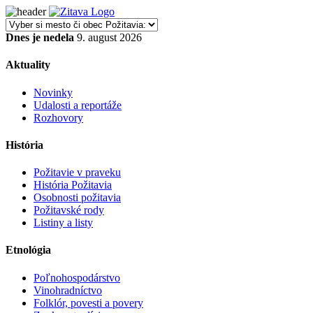
Dnes je nedela
9. august 2026
Aktuality
Novinky
Udalosti a reportáže
Rozhovory
História
Požitavie v praveku
História Požitavia
Osobnosti požitavia
Požitavské rody
Listiny a listy
Etnológia
Poľnohospodárstvo
Vinohradníctvo
Folklór, povesti a povery