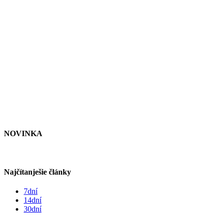
NOVINKA
Najčítanješie články
7dní
14dní
30dní