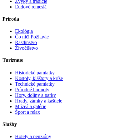
Zvyky a tradície
Ľudové remeslá
Príroda
Ekológia
Čo ničí Požitavie
Rastlinstvo
Živočíšstvo
Turizmus
Historické pamiatky
Kostoly, kláštory a kríže
Technické pamiatky
Prírodné hodnoty
Hory, doliny a parky
Hrady, zámky a kaštiele
Múzeá a galérie
Šport a relax
Služby
Hotely a penzióny